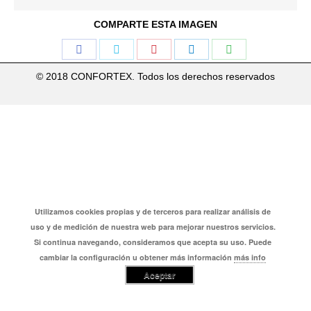
COMPARTE ESTA IMAGEN
Share
Share
Share
Share
Share
on
on
on
on
on
© 2018 CONFORTEX. Todos los derechos reservados
Facebook
Twitter
Pinterest
LinkedIn
WhatsApp
Utilizamos cookies propias y de terceros para realizar análisis de
uso y de medición de nuestra web para mejorar nuestros servicios.
Si continua navegando, consideramos que acepta su uso. Puede
cambiar la configuración u obtener más información
más info
Aceptar