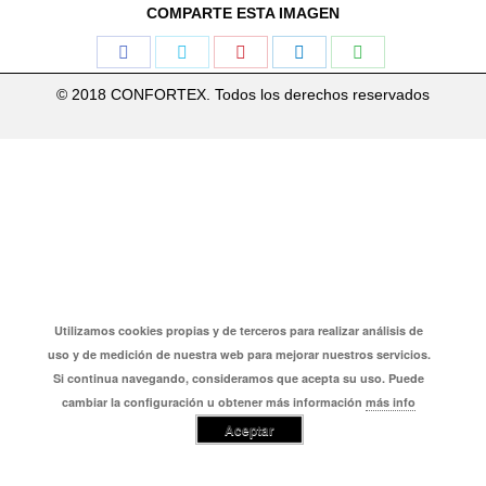
COMPARTE ESTA IMAGEN
Share
Share
Share
Share
Share
on
on
on
on
on
© 2018 CONFORTEX. Todos los derechos reservados
Facebook
Twitter
Pinterest
LinkedIn
WhatsApp
Utilizamos cookies propias y de terceros para realizar análisis de
uso y de medición de nuestra web para mejorar nuestros servicios.
Si continua navegando, consideramos que acepta su uso. Puede
cambiar la configuración u obtener más información
más info
Aceptar