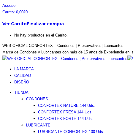
Saltar
Facebook
Instagram
Pinterest
Twitter
Acceso
al
page
page
page
page
Carrito:
0,00
€
0
contenido
opens
opens
opens
opens
Ver Carrito
Finalizar compra
in
in
in
in
new
new
new
new
No hay productos en el Carrito.
window
window
window
window
WEB OFICIAL CONFORTEX – Condones | Preservativos| Lubricantes
Marca de Condones y Lubricantes con más de 15 años de Experiencia en l
LA MARCA
CALIDAD
DISEÑO
TIENDA
CONDONES
CONFORTEX NATURE 144 Uds.
CONFORTEX FRESA 144 Uds.
CONFORTEX FORTE 144 Uds.
LUBRICANTE
LUBRICANTE CONFORTEX 100 Uds.