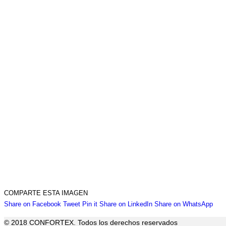
COMPARTE ESTA IMAGEN
Share
Share
Share
Share
Sha
Share on Facebook
Tweet
Pin it
Share on LinkedIn
Share on WhatsApp
on
on
on
on
on
© 2018 CONFORTEX. Todos los derechos reservados
Facebook
Twitter
Pinterest
LinkedIn
Wha