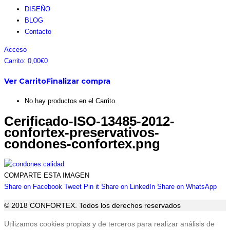
DISEÑO
BLOG
Contacto
Facebook
Instagram
Pinterest
Twitter
Acceso
page
page
page
page
Carrito:
0,00
€
0
opens
opens
opens
opens
Ver Carrito
Finalizar compra
in
in
in
in
new
new
new
new
No hay productos en el Carrito.
window
window
window
window
Cerificado-ISO-13485-2012-
confortex-preservativos-
condones-confortex.png
COMPARTE ESTA IMAGEN
Share
Share
Share
Share
Sha
Share on Facebook
Tweet
Pin it
Share on LinkedIn
Share on WhatsApp
on
on
on
on
on
© 2018 CONFORTEX. Todos los derechos reservados
Facebook
Twitter
Pinterest
LinkedIn
Wha
Ir
Utilizamos cookies propias y de terceros para realizar análisis de