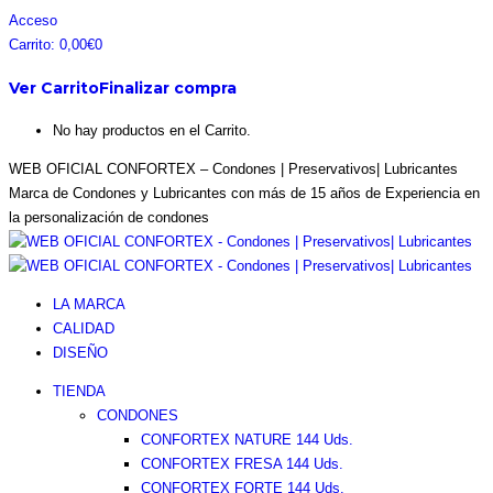
Saltar
Facebook
Instagram
Pinterest
Twitter
Acceso
al
page
page
page
page
Carrito:
0,00
€
0
contenido
opens
opens
opens
opens
Ver Carrito
Finalizar compra
in
in
in
in
new
new
new
new
No hay productos en el Carrito.
window
window
window
window
WEB OFICIAL CONFORTEX – Condones | Preservativos| Lubricantes
Marca de Condones y Lubricantes con más de 15 años de Experiencia en
la personalización de condones
LA MARCA
CALIDAD
DISEÑO
TIENDA
CONDONES
CONFORTEX NATURE 144 Uds.
CONFORTEX FRESA 144 Uds.
CONFORTEX FORTE 144 Uds.