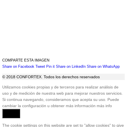
COMPARTE ESTA IMAGEN
Share
Share
Share
Share
Sha
Share on Facebook
Tweet
Pin it
Share on LinkedIn
Share on WhatsApp
on
on
on
on
on
© 2018 CONFORTEX. Todos los derechos reservados
Facebook
Twitter
Pinterest
LinkedIn
Wha
Ir
Utilizamos cookies propias y de terceros para realizar análisis de
a
uso y de medición de nuestra web para mejorar nuestros servicios.
Tienda
Si continua navegando, consideramos que acepta su uso. Puede
cambiar la configuración u obtener más información
más info
Aceptar
The cookie settings on this website are set to "allow cookies" to give