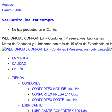
Saltar
Facebook
Instagram
Pinterest
Twitter
Acceso
al
page
page
page
page
Carrito:
0,00
€
0
contenido
opens
opens
opens
opens
Ver Carrito
Finalizar compra
in
in
in
in
new
new
new
new
No hay productos en el Carrito.
window
window
window
window
WEB OFICIAL CONFORTEX – Condones | Preservativos| Lubricantes
Marca de Condones y Lubricantes con más de 15 años de Experiencia en l
LA MARCA
CALIDAD
DISEÑO
TIENDA
CONDONES
CONFORTEX NATURE 144 Uds.
CONFORTEX FRESA 144 Uds.
CONFORTEX FORTE 144 Uds.
LUBRICANTE
LUBRICANTE CONFORTEX 100 Uds.