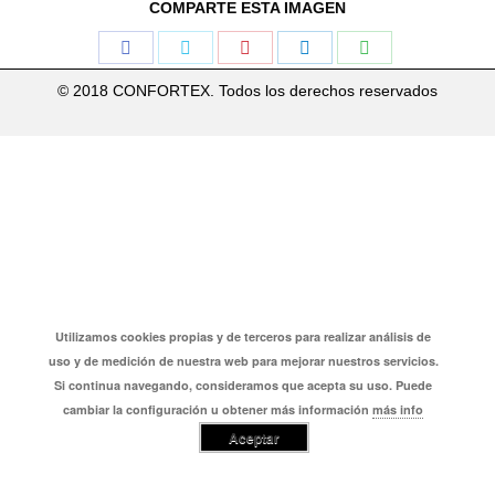
COMPARTE ESTA IMAGEN
Share
Share
Share
Share
Share
on
on
on
on
on
© 2018 CONFORTEX. Todos los derechos reservados
Facebook
Twitter
Pinterest
LinkedIn
WhatsApp
Utilizamos cookies propias y de terceros para realizar análisis de
uso y de medición de nuestra web para mejorar nuestros servicios.
Si continua navegando, consideramos que acepta su uso. Puede
cambiar la configuración u obtener más información
más info
Aceptar