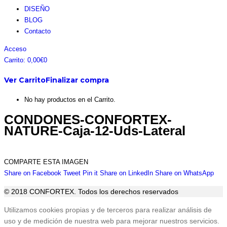
DISEÑO
BLOG
Contacto
Facebook
Instagram
Pinterest
Twitter
Acceso
page
page
page
page
Carrito:
0,00
€
0
opens
opens
opens
opens
Ver Carrito
Finalizar compra
in
in
in
in
new
new
new
new
No hay productos en el Carrito.
window
window
window
window
CONDONES-CONFORTEX-
NATURE-Caja-12-Uds-Lateral
COMPARTE ESTA IMAGEN
Share
Share
Share
Share
Sha
Share on Facebook
Tweet
Pin it
Share on LinkedIn
Share on WhatsApp
on
on
on
on
on
© 2018 CONFORTEX. Todos los derechos reservados
Facebook
Twitter
Pinterest
LinkedIn
Wha
Ir
Utilizamos cookies propias y de terceros para realizar análisis de
a
uso y de medición de nuestra web para mejorar nuestros servicios.