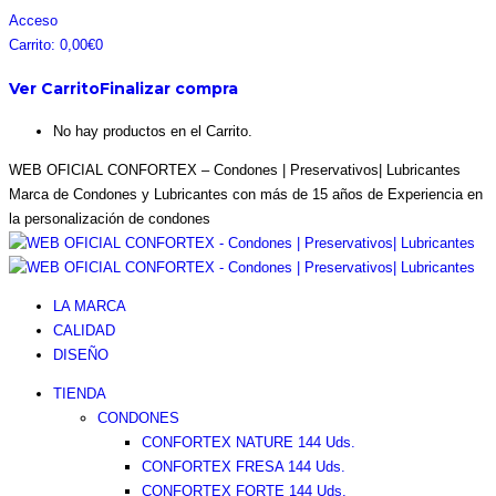
Saltar
Facebook
Instagram
Pinterest
Twitter
Acceso
al
page
page
page
page
Carrito:
0,00
€
0
contenido
opens
opens
opens
opens
Ver Carrito
Finalizar compra
in
in
in
in
new
new
new
new
No hay productos en el Carrito.
window
window
window
window
WEB OFICIAL CONFORTEX – Condones | Preservativos| Lubricantes
Marca de Condones y Lubricantes con más de 15 años de Experiencia en
la personalización de condones
LA MARCA
CALIDAD
DISEÑO
TIENDA
CONDONES
CONFORTEX NATURE 144 Uds.
CONFORTEX FRESA 144 Uds.
CONFORTEX FORTE 144 Uds.