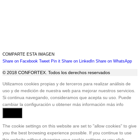
COMPARTE ESTA IMAGEN
Share
Share
Share
Share
Sha
Share on Facebook
Tweet
Pin it
Share on LinkedIn
Share on WhatsApp
on
on
on
on
on
© 2018 CONFORTEX. Todos los derechos reservados
Facebook
Twitter
Pinterest
LinkedIn
Wha
Ir
Utilizamos cookies propias y de terceros para realizar análisis de
a
uso y de medición de nuestra web para mejorar nuestros servicios.
Tienda
Si continua navegando, consideramos que acepta su uso. Puede
cambiar la configuración u obtener más información
más info
Aceptar
The cookie settings on this website are set to "allow cookies" to give
you the best browsing experience possible. If you continue to use
this website without changing your cookie settings or you click