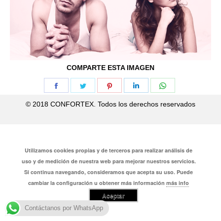
COMPARTE ESTA IMAGEN
Share
Share
Share
Share
Share
on
on
on
on
on
© 2018 CONFORTEX. Todos los derechos reservados
Facebook
Twitter
Pinterest
LinkedIn
WhatsApp
Utilizamos cookies propias y de terceros para realizar análisis de
uso y de medición de nuestra web para mejorar nuestros servicios.
Si continua navegando, consideramos que acepta su uso. Puede
cambiar la configuración u obtener más información
más info
Aceptar
Contáctanos por WhatsApp