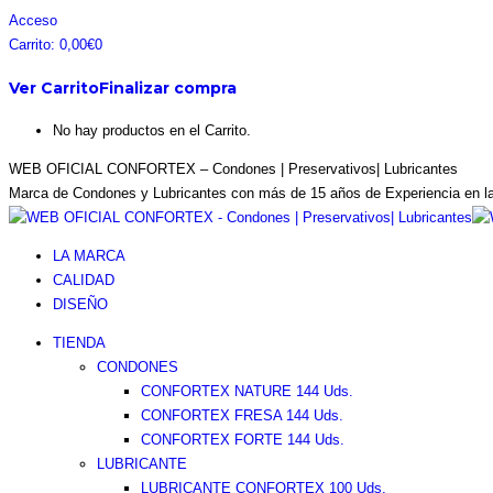
Saltar
Facebook
Instagram
Pinterest
Twitter
Acceso
al
page
page
page
page
Carrito:
0,00
€
0
contenido
opens
opens
opens
opens
Ver Carrito
Finalizar compra
in
in
in
in
new
new
new
new
No hay productos en el Carrito.
window
window
window
window
WEB OFICIAL CONFORTEX – Condones | Preservativos| Lubricantes
Marca de Condones y Lubricantes con más de 15 años de Experiencia en l
LA MARCA
CALIDAD
DISEÑO
TIENDA
CONDONES
CONFORTEX NATURE 144 Uds.
CONFORTEX FRESA 144 Uds.
CONFORTEX FORTE 144 Uds.
LUBRICANTE
LUBRICANTE CONFORTEX 100 Uds.