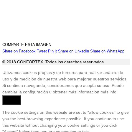
COMPARTE ESTA IMAGEN
Share
Share
Share
Share
Sha
Share on Facebook
Tweet
Pin it
Share on LinkedIn
Share on WhatsApp
on
on
on
on
on
© 2018 CONFORTEX. Todos los derechos reservados
Facebook
Twitter
Pinterest
LinkedIn
Wha
Ir
Utilizamos cookies propias y de terceros para realizar análisis de
a
uso y de medición de nuestra web para mejorar nuestros servicios.
Tienda
Si continua navegando, consideramos que acepta su uso. Puede
cambiar la configuración u obtener más información
más info
Aceptar
The cookie settings on this website are set to "allow cookies" to give
you the best browsing experience possible. If you continue to use
this website without changing your cookie settings or you click
"Accept" below then you are consenting to this.