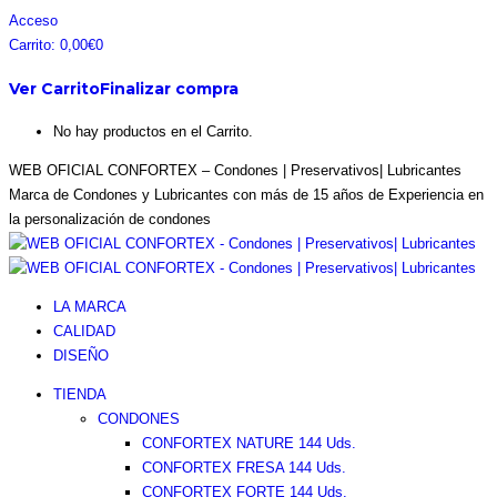
Saltar
Facebook
Instagram
Pinterest
Twitter
Acceso
al
page
page
page
page
Carrito:
0,00
€
0
contenido
opens
opens
opens
opens
Ver Carrito
Finalizar compra
in
in
in
in
new
new
new
new
No hay productos en el Carrito.
window
window
window
window
WEB OFICIAL CONFORTEX – Condones | Preservativos| Lubricantes
Marca de Condones y Lubricantes con más de 15 años de Experiencia en
la personalización de condones
LA MARCA
CALIDAD
DISEÑO
TIENDA
CONDONES
CONFORTEX NATURE 144 Uds.
CONFORTEX FRESA 144 Uds.
CONFORTEX FORTE 144 Uds.