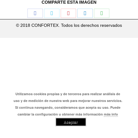
COMPARTE ESTA IMAGEN
Share
Share
Share
Share
Share
on
on
on
on
on
© 2018 CONFORTEX. Todos los derechos reservados
Facebook
Twitter
Pinterest
LinkedIn
WhatsApp
Utilizamos cookies propias y de terceros para realizar análisis de
uso y de medición de nuestra web para mejorar nuestros servicios.
Si continua navegando, consideramos que acepta su uso. Puede
cambiar la configuración u obtener más información
más info
Aceptar