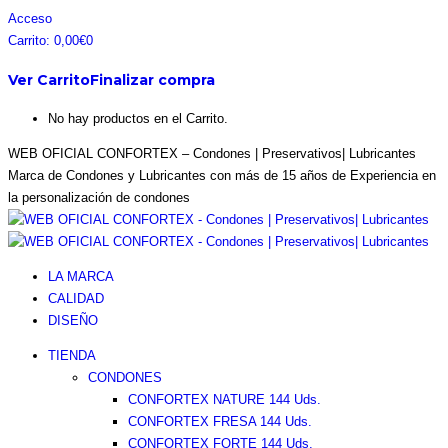
Saltar
Facebook
Instagram
Pinterest
Twitter
Acceso
al
page
page
page
page
Carrito:
0,00
€
0
contenido
opens
opens
opens
opens
Ver Carrito
Finalizar compra
in
in
in
in
new
new
new
new
No hay productos en el Carrito.
window
window
window
window
WEB OFICIAL CONFORTEX – Condones | Preservativos| Lubricantes
Marca de Condones y Lubricantes con más de 15 años de Experiencia en
la personalización de condones
LA MARCA
CALIDAD
DISEÑO
TIENDA
CONDONES
CONFORTEX NATURE 144 Uds.
CONFORTEX FRESA 144 Uds.
CONFORTEX FORTE 144 Uds.