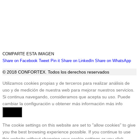
COMPARTE ESTA IMAGEN
Share
Share
Share
Share
Sha
Share on Facebook
Tweet
Pin it
Share on LinkedIn
Share on WhatsApp
on
on
on
on
on
© 2018 CONFORTEX. Todos los derechos reservados
Facebook
Twitter
Pinterest
LinkedIn
Wha
Ir
Utilizamos cookies propias y de terceros para realizar análisis de
a
uso y de medición de nuestra web para mejorar nuestros servicios.
Tienda
Si continua navegando, consideramos que acepta su uso. Puede
cambiar la configuración u obtener más información
más info
Aceptar
The cookie settings on this website are set to "allow cookies" to give
you the best browsing experience possible. If you continue to use
this website without changing your cookie settings or you click