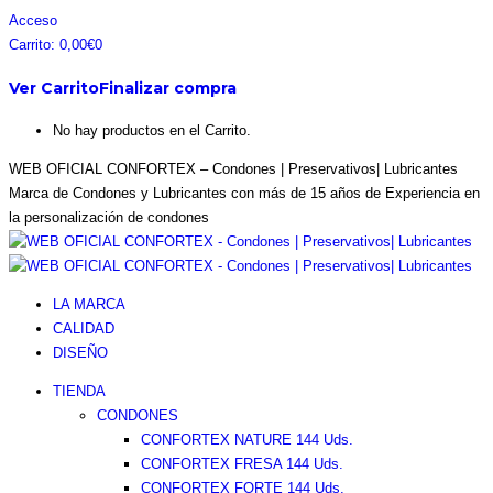
Saltar
Facebook
Instagram
Pinterest
Twitter
Acceso
al
page
page
page
page
Carrito:
0,00
€
0
contenido
opens
opens
opens
opens
Ver Carrito
Finalizar compra
in
in
in
in
new
new
new
new
No hay productos en el Carrito.
window
window
window
window
WEB OFICIAL CONFORTEX – Condones | Preservativos| Lubricantes
Marca de Condones y Lubricantes con más de 15 años de Experiencia en
la personalización de condones
LA MARCA
CALIDAD
DISEÑO
TIENDA
CONDONES
CONFORTEX NATURE 144 Uds.
CONFORTEX FRESA 144 Uds.
CONFORTEX FORTE 144 Uds.