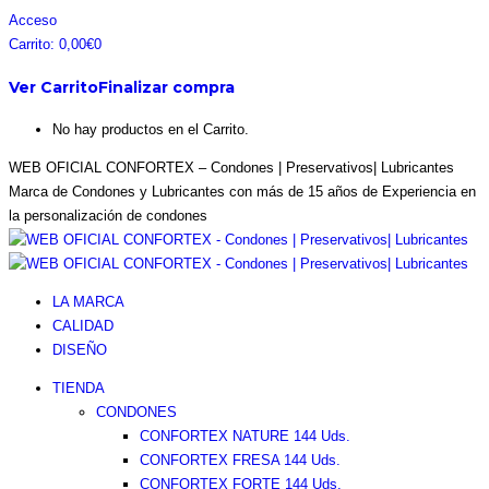
Saltar
Facebook
Instagram
Pinterest
Twitter
Acceso
al
page
page
page
page
Carrito:
0,00
€
0
contenido
opens
opens
opens
opens
Ver Carrito
Finalizar compra
in
in
in
in
new
new
new
new
No hay productos en el Carrito.
window
window
window
window
WEB OFICIAL CONFORTEX – Condones | Preservativos| Lubricantes
Marca de Condones y Lubricantes con más de 15 años de Experiencia en
la personalización de condones
LA MARCA
CALIDAD
DISEÑO
TIENDA
CONDONES
CONFORTEX NATURE 144 Uds.
CONFORTEX FRESA 144 Uds.
CONFORTEX FORTE 144 Uds.