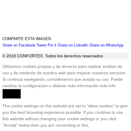
COMPARTE ESTA IMAGEN
Share
Share
Share
Share
Sha
Share on Facebook
Tweet
Pin it
Share on LinkedIn
Share on WhatsApp
on
on
on
on
on
© 2018 CONFORTEX. Todos los derechos reservados
Facebook
Twitter
Pinterest
LinkedIn
Wha
Ir
Utilizamos cookies propias y de terceros para realizar análisis de
a
uso y de medición de nuestra web para mejorar nuestros servicios.
Tienda
Si continua navegando, consideramos que acepta su uso. Puede
cambiar la configuración u obtener más información
más info
Aceptar
The cookie settings on this website are set to "allow cookies" to give
you the best browsing experience possible. If you continue to use
this website without changing your cookie settings or you click
"Accept" below then you are consenting to this.