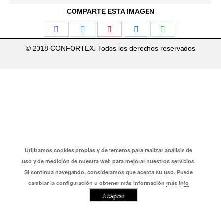
COMPARTE ESTA IMAGEN
Share
Share
Share
Share
Share
on
on
on
on
on
© 2018 CONFORTEX. Todos los derechos reservados
Facebook
Twitter
Pinterest
LinkedIn
WhatsApp
Utilizamos cookies propias y de terceros para realizar análisis de
uso y de medición de nuestra web para mejorar nuestros servicios.
Si continua navegando, consideramos que acepta su uso. Puede
cambiar la configuración u obtener más información
más info
Aceptar