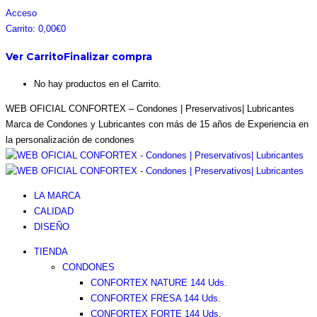
Saltar
Facebook
Instagram
Pinterest
Twitter
Acceso
al
page
page
page
page
Carrito:
0,00
€
0
contenido
opens
opens
opens
opens
Ver Carrito
Finalizar compra
in
in
in
in
new
new
new
new
No hay productos en el Carrito.
window
window
window
window
WEB OFICIAL CONFORTEX – Condones | Preservativos| Lubricantes
Marca de Condones y Lubricantes con más de 15 años de Experiencia en
la personalización de condones
LA MARCA
CALIDAD
DISEÑO
TIENDA
CONDONES
CONFORTEX NATURE 144 Uds.
CONFORTEX FRESA 144 Uds.
CONFORTEX FORTE 144 Uds.