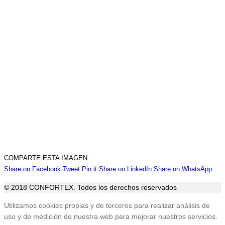
COMPARTE ESTA IMAGEN
Share
Share
Share
Share
Sha
Share on Facebook
Tweet
Pin it
Share on LinkedIn
Share on WhatsApp
on
on
on
on
on
© 2018 CONFORTEX. Todos los derechos reservados
Facebook
Twitter
Pinterest
LinkedIn
Wha
Ir
Utilizamos cookies propias y de terceros para realizar análisis de
a
uso y de medición de nuestra web para mejorar nuestros servicios.