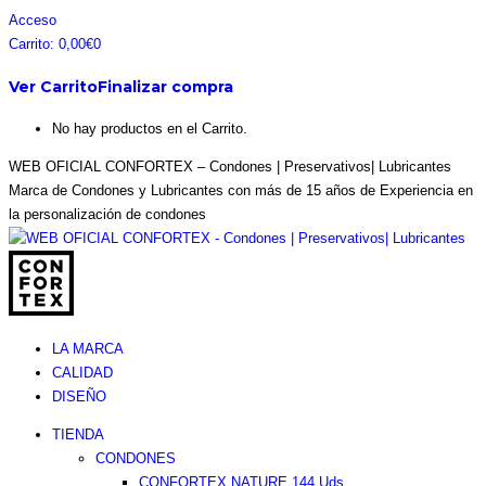
Saltar
Facebook
Instagram
Pinterest
Twitter
Acceso
al
page
page
page
page
Carrito:
0,00
€
0
contenido
opens
opens
opens
opens
Ver Carrito
Finalizar compra
in
in
in
in
new
new
new
new
No hay productos en el Carrito.
window
window
window
window
WEB OFICIAL CONFORTEX – Condones | Preservativos| Lubricantes
Marca de Condones y Lubricantes con más de 15 años de Experiencia en
la personalización de condones
LA MARCA
CALIDAD
DISEÑO
TIENDA
CONDONES
CONFORTEX NATURE 144 Uds.