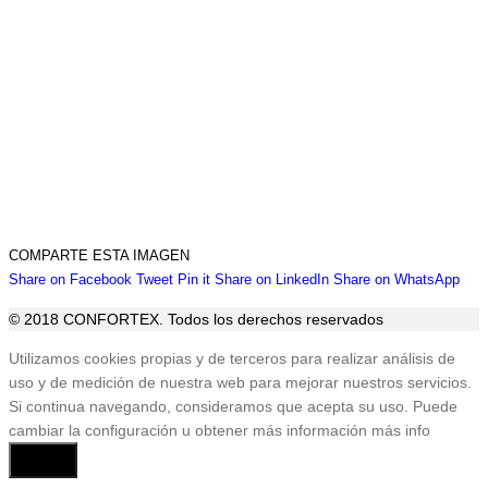
COMPARTE ESTA IMAGEN
Share
Share
Share
Share
Sha
Share on Facebook
Tweet
Pin it
Share on LinkedIn
Share on WhatsApp
on
on
on
on
on
© 2018 CONFORTEX. Todos los derechos reservados
Facebook
Twitter
Pinterest
LinkedIn
Wha
Ir
Utilizamos cookies propias y de terceros para realizar análisis de
a
uso y de medición de nuestra web para mejorar nuestros servicios.
Tienda
Si continua navegando, consideramos que acepta su uso. Puede
cambiar la configuración u obtener más información
más info
Aceptar