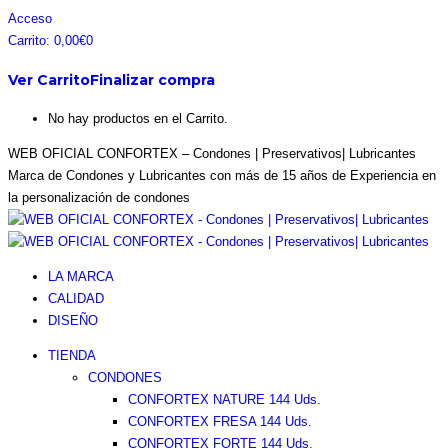
Saltar
Facebook
Instagram
Pinterest
Twitter
Acceso
al
page
page
page
page
Carrito:
0,00
€
0
contenido
opens
opens
opens
opens
Ver Carrito
Finalizar compra
in
in
in
in
new
new
new
new
No hay productos en el Carrito.
window
window
window
window
WEB OFICIAL CONFORTEX – Condones | Preservativos| Lubricantes
Marca de Condones y Lubricantes con más de 15 años de Experiencia en
la personalización de condones
LA MARCA
CALIDAD
DISEÑO
TIENDA
CONDONES
CONFORTEX NATURE 144 Uds.
CONFORTEX FRESA 144 Uds.
CONFORTEX FORTE 144 Uds.