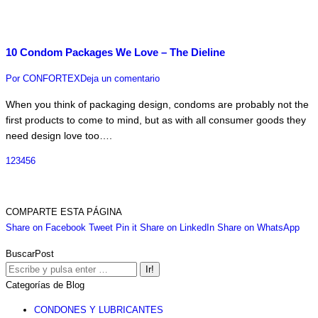
10 Condom Packages We Love – The Dieline
Por
CONFORTEX
Deja un comentario
When you think of packaging design, condoms are probably not the
first products to come to mind, but as with all consumer goods they
need design love too….
1
2
3
4
5
6
COMPARTE ESTA PÁGINA
Share
Share
Share
Share
Sha
Share on Facebook
Tweet
Pin it
Share on LinkedIn
Share on WhatsApp
on
on
on
on
on
BuscarPost
Facebook
Twitter
Pinterest
LinkedIn
Wha
Buscar:
Categorías de Blog
CONDONES Y LUBRICANTES