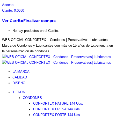
Saltar
Facebook
Instagram
Pinterest
Twitter
Acceso
al
page
page
page
page
Carrito:
0,00
€
0
contenido
opens
opens
opens
opens
Ver Carrito
Finalizar compra
in
in
in
in
new
new
new
new
No hay productos en el Carrito.
window
window
window
window
WEB OFICIAL CONFORTEX – Condones | Preservativos| Lubricantes
Marca de Condones y Lubricantes con más de 15 años de Experiencia en
la personalización de condones
LA MARCA
CALIDAD
DISEÑO
TIENDA
CONDONES
CONFORTEX NATURE 144 Uds.
CONFORTEX FRESA 144 Uds.
CONFORTEX FORTE 144 Uds.