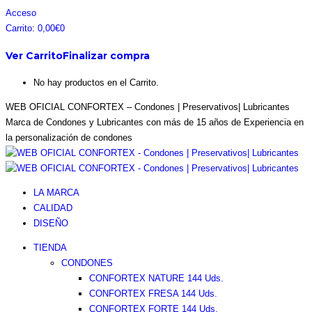
Saltar
Facebook
Instagram
Pinterest
Twitter
Acceso
al
page
page
page
page
Carrito:
0,00
€
0
contenido
opens
opens
opens
opens
Ver Carrito
Finalizar compra
in
in
in
in
new
new
new
new
No hay productos en el Carrito.
window
window
window
window
WEB OFICIAL CONFORTEX – Condones | Preservativos| Lubricantes
Marca de Condones y Lubricantes con más de 15 años de Experiencia en
la personalización de condones
LA MARCA
CALIDAD
DISEÑO
TIENDA
CONDONES
CONFORTEX NATURE 144 Uds.
CONFORTEX FRESA 144 Uds.
CONFORTEX FORTE 144 Uds.