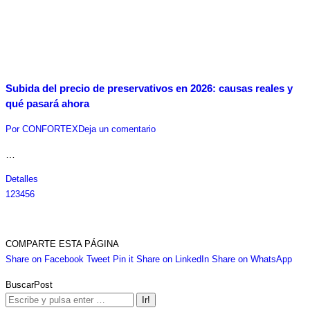
Subida del precio de preservativos en 2026: causas reales y
qué pasará ahora
Por
CONFORTEX
Deja un comentario
…
Detalles
1
2
3
4
5
6
COMPARTE ESTA PÁGINA
Share
Share
Share
Share
Sha
Share on Facebook
Tweet
Pin it
Share on LinkedIn
Share on WhatsApp
on
on
on
on
on
BuscarPost
Facebook
Twitter
Pinterest
LinkedIn
Wha
Buscar: