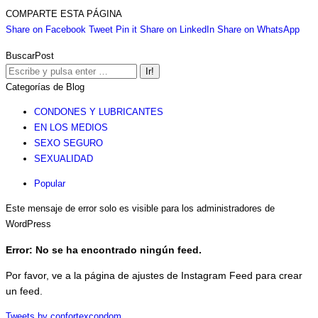
COMPARTE ESTA PÁGINA
Share
Share
Share
Share
Sha
Share on Facebook
Tweet
Pin it
Share on LinkedIn
Share on WhatsApp
on
on
on
on
on
BuscarPost
Facebook
Twitter
Pinterest
LinkedIn
Wha
Buscar:
Categorías de Blog
CONDONES Y LUBRICANTES
EN LOS MEDIOS
SEXO SEGURO
SEXUALIDAD
Popular
Este mensaje de error solo es visible para los administradores de
WordPress
Error: No se ha encontrado ningún feed.
Por favor, ve a la página de ajustes de Instagram Feed para crear
un feed.
Tweets by confortexcondom