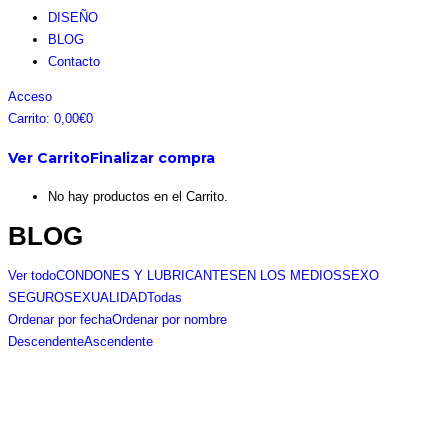
DISEÑO
BLOG
Contacto
Facebook
Instagram
Pinterest
Twitter
Acceso
page
page
page
page
Carrito:
0,00
€
0
opens
opens
opens
opens
Ver Carrito
Finalizar compra
in
in
in
in
new
new
new
new
No hay productos en el Carrito.
window
window
window
window
BLOG
Ver todo
CONDONES Y LUBRICANTES
EN LOS MEDIOS
SEXO
SEGURO
SEXUALIDAD
Todas
Ordenar por fecha
Ordenar por nombre
Descendente
Ascendente