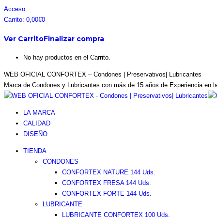
Saltar
Facebook
Instagram
Pinterest
Twitter
Acceso
al
page
page
page
page
Carrito:
0,00
€
0
contenido
opens
opens
opens
opens
Ver Carrito
Finalizar compra
in
in
in
in
new
new
new
new
No hay productos en el Carrito.
window
window
window
window
WEB OFICIAL CONFORTEX – Condones | Preservativos| Lubricantes
Marca de Condones y Lubricantes con más de 15 años de Experiencia en l
LA MARCA
CALIDAD
DISEÑO
TIENDA
CONDONES
CONFORTEX NATURE 144 Uds.
CONFORTEX FRESA 144 Uds.
CONFORTEX FORTE 144 Uds.
LUBRICANTE
LUBRICANTE CONFORTEX 100 Uds.