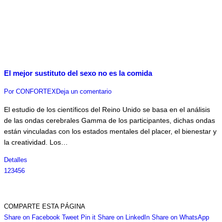
El mejor sustituto del sexo no es la comida
Por
CONFORTEX
Deja un comentario
El estudio de los científicos del Reino Unido se basa en el análisis
de las ondas cerebrales Gamma de los participantes, dichas ondas
están vinculadas con los estados mentales del placer, el bienestar y
la creatividad. Los…
Detalles
1
2
3
4
5
6
COMPARTE ESTA PÁGINA
Share
Share
Share
Share
Sha
Share on Facebook
Tweet
Pin it
Share on LinkedIn
Share on WhatsApp