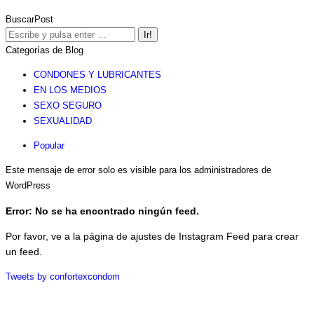
on
on
on
on
on
BuscarPost
Facebook
Twitter
Pinterest
LinkedIn
Wha
Buscar:
Categorías de Blog
CONDONES Y LUBRICANTES
EN LOS MEDIOS
SEXO SEGURO
SEXUALIDAD
Popular
Este mensaje de error solo es visible para los administradores de
WordPress
Error: No se ha encontrado ningún feed.
Por favor, ve a la página de ajustes de Instagram Feed para crear
un feed.
Tweets by confortexcondom