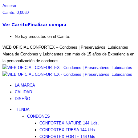
Saltar
Facebook
Instagram
Pinterest
Twitter
Acceso
al
page
page
page
page
Carrito:
0,00
€
0
contenido
opens
opens
opens
opens
Ver Carrito
Finalizar compra
in
in
in
in
new
new
new
new
No hay productos en el Carrito.
window
window
window
window
WEB OFICIAL CONFORTEX – Condones | Preservativos| Lubricantes
Marca de Condones y Lubricantes con más de 15 años de Experiencia en
la personalización de condones
LA MARCA
CALIDAD
DISEÑO
TIENDA
CONDONES
CONFORTEX NATURE 144 Uds.
CONFORTEX FRESA 144 Uds.
CONFORTEX FORTE 144 Uds.