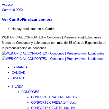
Saltar
Facebook
Instagram
Pinterest
Twitter
Acceso
al
page
page
page
page
Carrito:
0,00
€
0
contenido
opens
opens
opens
opens
Ver Carrito
Finalizar compra
in
in
in
in
new
new
new
new
No hay productos en el Carrito.
window
window
window
window
WEB OFICIAL CONFORTEX – Condones | Preservativos| Lubricantes
Marca de Condones y Lubricantes con más de 15 años de Experiencia en
la personalización de condones
LA MARCA
CALIDAD
DISEÑO
TIENDA
CONDONES
CONFORTEX NATURE 144 Uds.
CONFORTEX FRESA 144 Uds.
CONFORTEX FORTE 144 Uds.