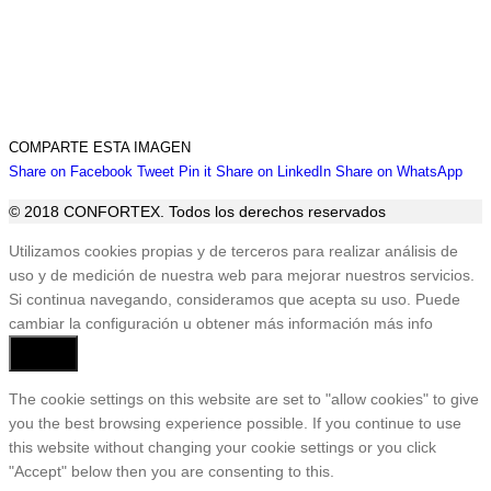
COMPARTE ESTA IMAGEN
Share
Share
Share
Share
Sha
Share on Facebook
Tweet
Pin it
Share on LinkedIn
Share on WhatsApp
on
on
on
on
on
© 2018 CONFORTEX. Todos los derechos reservados
Facebook
Twitter
Pinterest
LinkedIn
Wha
Ir
Utilizamos cookies propias y de terceros para realizar análisis de
a
uso y de medición de nuestra web para mejorar nuestros servicios.
Tienda
Si continua navegando, consideramos que acepta su uso. Puede
cambiar la configuración u obtener más información
más info
Aceptar
The cookie settings on this website are set to "allow cookies" to give
you the best browsing experience possible. If you continue to use
this website without changing your cookie settings or you click
"Accept" below then you are consenting to this.